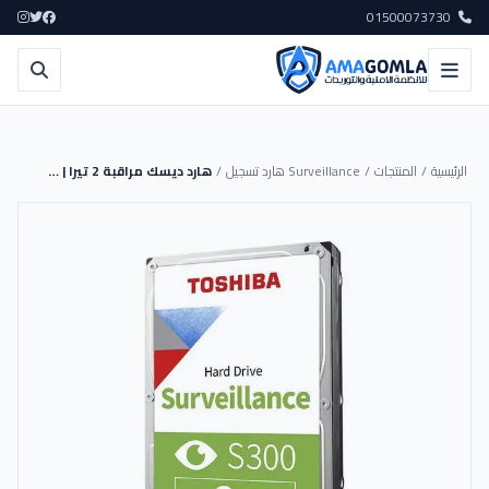
01500073730
الرئيسية
/
المنتجات
/
Surveillance هارد تسجيل
/
هارد ديسك مراقبة 2 تيرا | HDWT720UZSVA - Toshiba