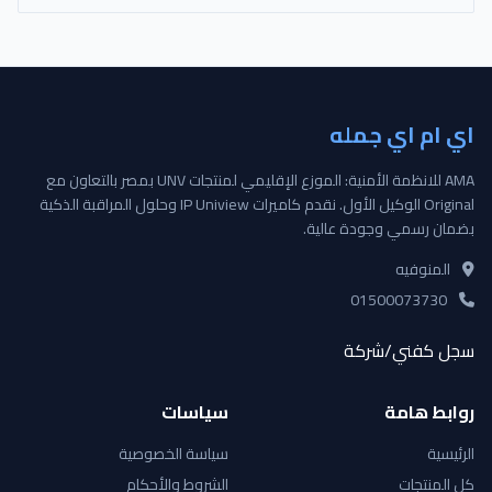
اي ام اي جمله
AMA للانظمة الأمنية: الموزع الإقليمي لمنتجات UNV بمصر بالتعاون مع
Original الوكيل الأول. نقدم كاميرات IP Uniview وحلول المراقبة الذكية
بضمان رسمي وجودة عالية.
المنوفيه
01500073730
سجل كفني/شركة
روابط هامة
سياسات
الرئيسية
سياسة الخصوصية
كل المنتجات
الشروط والأحكام