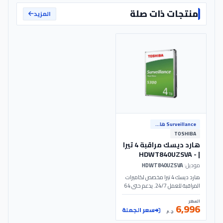
منتجات ذات صلة
المزيد
Surveillance هارد تسجيل
TOSHIBA
هارد ديسك مراقبة 4 تيرا
| HDWT840UZSVA -
Toshiba
موديل:
HDWT840UZSVA
هارد ديسك 4 تيرا مخصص لكاميرات
المراقبة للعمل 24/7. يدعم حتى 64
كاميرا مع أجهزة DVR و NVR. مزود
السعر
بمستشعرات RV لمنع الاهتزاز.
6,996
سعر الجملة
موديل HDWT840UZSVA - Toshiba.
ج.م