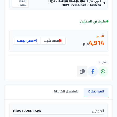
دليل شراء هارد ديسك مراقبة 2 تيرا |
اضغط
HDWT720UZSVA - Toshiba
للعرض
متوفر في المخزون
السعر
4,914
الداتا شيت
سعر الجملة
ج.م
مشاركة:
المواصفات
التفاصيل الكاملة
الموديل
HDWT720UZSVA