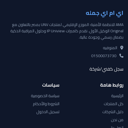
اي ام اي جمله
AMA للانظمة الأمنية: الموزع الإقليمي لمنتجات UNV بمصر بالتعاون مع
Original الوكيل الأول. نقدم كاميرات IP Uniview وحلول المراقبة الذكية
بضمان رسمي وجودة عالية.
المنوفيه
01500073730
سجل كفني/شركة
روابط هامة
سياسات
الرئيسية
سياسة الخصوصية
كل المنتجات
الشروط والأحكام
دليل الشركات
تسجيل الدخول
من نحن
اتصل بنا