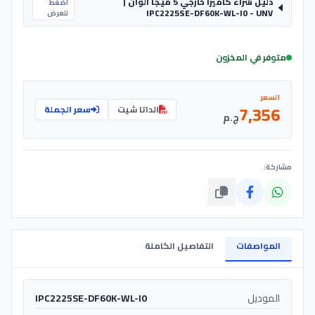
دليل شراء كاميرا خارجي 5 ميجا ألوان |
اضغط
IPC2225SE-DF60K-WL-I0 - UNV
للعرض
متوفر في المخزون
السعر
7,356
الداتا شيت
سعر الجملة
ج.م
مشاركة:
المواصفات
التفاصيل الكاملة
الموديل
IPC2225SE-DF60K-WL-I0