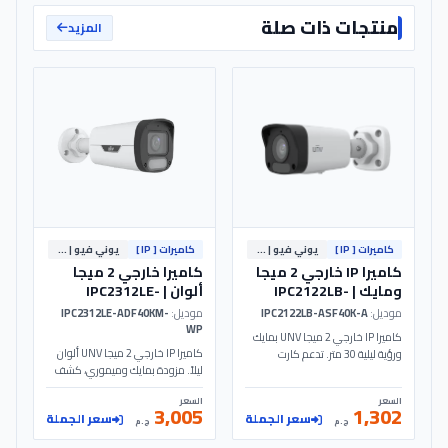
منتجات ذات صلة
المزيد
كاميرات [ IP ]
يوني فيو | Uniview
كاميرات [ IP ]
يوني فيو | Uniview
كاميرا IP خارجي 2 ميجا
كاميرا خارجي 2 ميجا
ومايك | IPC2122LB-
ألوان | IPC2312LE-
ADF40KM-WP - UNV
ASF40K-A - UNV
موديل:
IPC2122LB-ASF40K-A
موديل:
IPC2312LE-ADF40KM-
WP
كاميرا IP خارجي 2 ميجا UNV بمايك
كاميرا IP خارجي 2 ميجا UNV ألوان
ورؤية ليلية 30 متر. تدعم كارت
ليلاً. مزودة بمايك وميموري، كشف
ميموري حتى 512 جيجا، حماية IP67
البشر/السيارات، حماية IP67 وتدعم
ضد المياه، وتعمل بنظام PoE. موديل
السعر
السعر
PoE. موديل IPC2312LE-
IPC2122LB-ASF40K-A - UNV.
3,005
1,302
سعر الجملة
سعر الجملة
ADF40KM-WP - UNV.
ج.م
ج.م