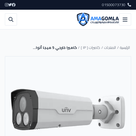
01500073730
الرئيسية
/
المنتجات
/
كاميرات [ IP ]
/
كاميرا خارجي 5 ميجا ألوان | IPC2225SE-DF60K-WL-I0 - UNV