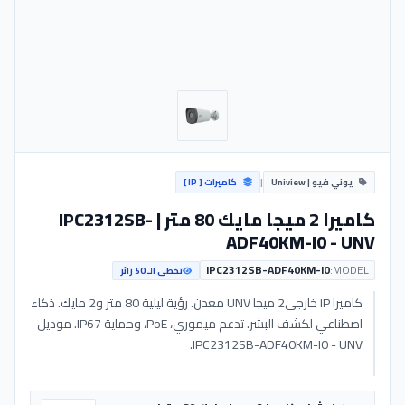
يوني فيو | Uniview
|
كاميرات [ IP ]
كاميرا 2 ميجا مايك 80 متر | IPC2312SB-
ADF40KM-I0 - UNV
IPC2312SB-ADF40KM-I0
MODEL:
تخطى الـ 50 زائر
كاميرا IP خارجى2 ميجا UNV معدن. رؤية ليلية 80 متر و2 مايك. ذكاء
اصطناعي لكشف البشر. تدعم ميموري، PoE، وحماية IP67. موديل
IPC2312SB-ADF40KM-I0 - UNV.