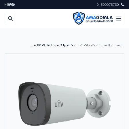
01500073730
الرئيسية
/
المنتجات
/
كاميرات [ IP ]
/
كاميرا 2 ميجا مايك 80 متر | IPC2312SB-ADF40KM-I0 - UNV