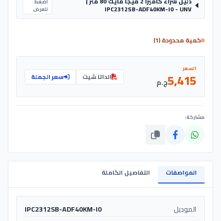
دليل شراء كاميرا 2 ميجا مايك 80 متر |
اضغط
IPC2312SB-ADF40KM-I0 - UNV
للعرض
كمية محدودة (1)
السعر
5,415
الداتا شيت
سعر الجملة
ج.م
مشاركة:
المواصفات
التفاصيل الكاملة
الموديل
IPC2312SB-ADF40KM-I0