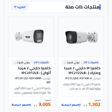
منتجات ذات صلة
المزيد
كاميرات [ IP ]
يوني فيو | Uniview
كاميرات [ IP ]
يوني فيو | Uniview
كاميرا IP خارجي 2 ميجا
كاميرا خارجي 2 ميجا
ومايك | IPC2122LB-
ألوان | IPC2312LE-
ADF40KM-WP - UNV
ASF40K-A - UNV
موديل:
IPC2122LB-ASF40K-A
موديل:
IPC2312LE-ADF40KM-
WP
كاميرا IP خارجي 2 ميجا UNV بمايك
كاميرا IP خارجي 2 ميجا UNV ألوان
ورؤية ليلية 30 متر. تدعم كارت
ليلاً. مزودة بمايك وميموري، كشف
ميموري حتى 512 جيجا، حماية IP67
البشر/السيارات، حماية IP67 وتدعم
ضد المياه، وتعمل بنظام PoE. موديل
السعر
السعر
PoE. موديل IPC2312LE-
IPC2122LB-ASF40K-A - UNV.
3,005
1,302
سعر الجملة
سعر الجملة
ADF40KM-WP - UNV.
ج.م
ج.م