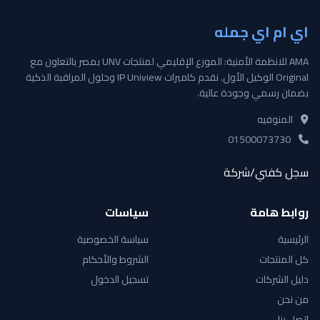
اي ام اي جمله
AMA للانظمة الأمنية: الموزع الإقليمي لمنتجات UNV بمصر بالتعاون مع
Original الوكيل الأول. نقدم كاميرات IP Uniview وحلول المراقبة الذكية
بضمان رسمي وجودة عالية.
المنوفيه
01500073730
سجل كفني/شركة
روابط هامة
سياسات
الرئيسية
سياسة الخصوصية
كل المنتجات
الشروط والأحكام
دليل الشركات
تسجيل الدخول
من نحن
اتصل بنا