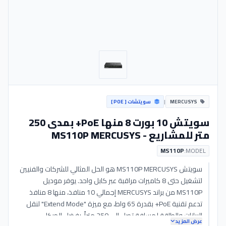
MERCUSYS
|
سويتشات [ POE ]
سويتش 10 بورت 8 منها PoE+ بمدى 250
متر للمشاريع - MS110P MERCUSYS
MS110P
MODEL:
سويتش MS110P MERCUSYS هو الحل المثالي للشركات والفنيين
لتشغيل حتى 8 كاميرات مراقبة عبر كابل واحد. يوفر موديل
MS110P من براند MERCUSYS إجمالي 10 منافذ، منها 8 منافذ
تدعم تقنية PoE+ بقدرة 65 واط، مع ميزة "Extend Mode" لنقل
البيانات والطاقة لمسافة تصل إلى 250 متراً. بفضل الهيكل
عرض المزيد