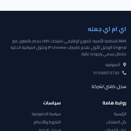
اي ام اي جمله
AMA للانظمة الأمنية: الموزع الإقليمي لمنتجات UNV بمصر بالتعاون مع
Original الوكيل الأول. نقدم كاميرات IP Uniview وحلول المراقبة الذكية
بضمان رسمي وجودة عالية.
المنوفيه
01500073730
سجل كفني/شركة
روابط هامة
سياسات
الرئيسية
سياسة الخصوصية
كل المنتجات
الشروط والأحكام
دليل الشركات
تسجيل الدخول