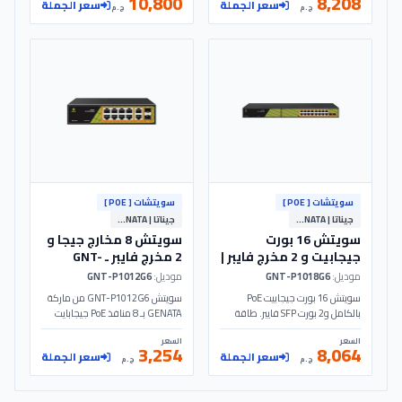
10,800
8,208
سعر الجملة
سعر الجملة
GNT-RP1420G6 PoE - Genata
موديل GNT-P1026G6 PoE -
ج.م
ج.م
Genata.
سويتشات [ POE ]
سويتشات [ POE ]
جيناتا | GENATA
جيناتا | GENATA
سويتش 16 بورت
سويتش 8 مخارج جيجا و
جيجابيت و 2 مخرج فايبر |
2 مخرج فايبر ـ GNT-
P1012G6 PoE- Genata
GNT-P1018G6 PoE -
موديل:
GNT-P1018G6
موديل:
GNT-P1012G6
Genata
سويتش 16 بورت جيجابيت PoE
سويتش GNT-P1012G6 من ماركة
بالكامل و2 بورت SFP فايبر. طاقة
GENATA بـ 8 منافذ PoE جيجابايت
300 وات، سرعة 36Gbps، وخاصية AI
ومنفذي SFP للألياف. يدعم تقنية BT
السعر
السعر
Watchdog. ممتاز للشبكات السريعة.
60W وخاصية AI Watchdog الذكية
3,254
8,064
سعر الجملة
سعر الجملة
موديل GNT-P1018G6 - Genata
بقوة إجمالية 120W وسرعة فائقة
ج.م
ج.م
الان