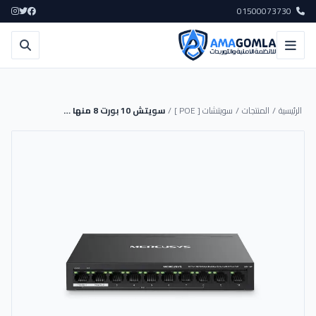
01500073730
الرئيسية
/
المنتجات
/
سويتشات [ POE ]
/
سويتش 10 بورت 8 منها PoE+ بمدى 250 متر للمشاريع - MS110P MERCUSYS