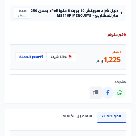
المعدني وتقنية الإصلاح الذاتي للأجهزة، يضمن MS110P استقراراً
كاملاً لأنظمتك الأمنية.
دليل شراء سويتش 10 بورت 8 منها PoE+ بمدى 250
اضغط
متر للمشاريع - MS110P MERCUSYS
للعرض
غير متوفر
السعر
1,225
الداتا شيت
سعر الجملة
ج.م
مشاركة:
المواصفات
التفاصيل الكاملة