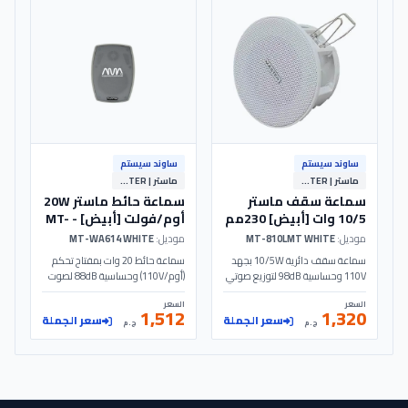
ساوند سيستم
ساوند سيستم
ماستر | MASTER
ماستر | MASTER
سماعة سقف ماستر
سماعة حائط ماستر 20W
10/5 وات [أبيض] 230مم
أوم/فولت [أبيض] - MT-
WA614 - MASTER
- MT-810LMT - MASTER
موديل:
MT-810LMT WHITE
موديل:
MT-WA614 WHITE
سماعة سقف دائرية 10/5W بجهد
سماعة حائط 20 وات بمفتاح تحكم
110V وحساسية 98dB لتوزيع صوتي
(أوم/110V) وحساسية 88dB لصوت
نقي. تصميم أبيض بقطر 230مم
نقي. تصميم أبيض مع مكبر 4 بوصة
السعر
السعر
للساوند سيستم في المشروعات
وتويتر لأنظمة الساوند سيستم.
1,512
1,320
سعر الجملة
سعر الجملة
والمتاجر. الموديل: MT-810LMT |
الموديل: MT-WA614 | MASTER
ج.م
ج.م
MASTER