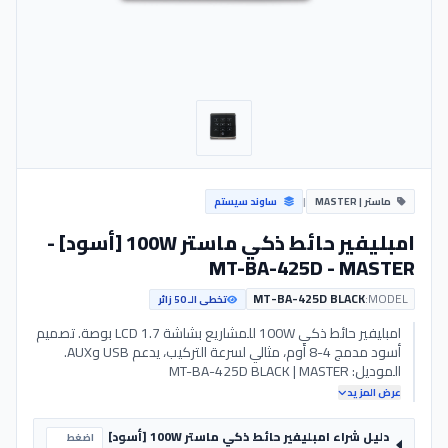
ماستر | MASTER
|
ساوند سيستم
امبليفير حائط ذكي ماستر 100W [أسود] -
MT-BA-425D - MASTER
MT-BA-425D BLACK
MODEL:
تخطى الـ 50 زائر
امبليفير حائط ذكي 100W للمشاريع بشاشة LCD 1.7 بوصة. تصميم
أسود مدمج 4-8 أوم، مثالي لسرعة التركيب، يدعم USB وAUX.
الموديل: MT-BA-425D BLACK | MASTER
عرض المزيد
دليل شراء امبليفير حائط ذكي ماستر 100W [أسود]
اضغط