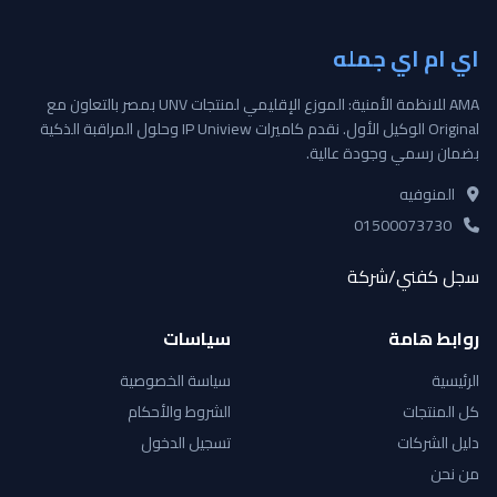
اي ام اي جمله
AMA للانظمة الأمنية: الموزع الإقليمي لمنتجات UNV بمصر بالتعاون مع
Original الوكيل الأول. نقدم كاميرات IP Uniview وحلول المراقبة الذكية
بضمان رسمي وجودة عالية.
المنوفيه
01500073730
سجل كفني/شركة
روابط هامة
سياسات
الرئيسية
سياسة الخصوصية
كل المنتجات
الشروط والأحكام
دليل الشركات
تسجيل الدخول
من نحن