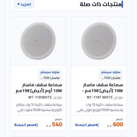
منتجات ذات صلة
المزيد
ساوند سيستم
ساوند سيستم
ماستر | MASTER
ماستر | MASTER
سماعة سقف ماستر
سماعة سقف ماستر
10W [أبيض] 198مم -
10W أوم [أبيض] 198مم
- MT-118 - MASTER
MT-118T - MASTER
موديل:
MT-118T WHITE
موديل:
MT-118 WHITE
سماعة سقف دائرية 10 وات
سماعة سقف دائرية 10 وات بنظام
وحساسية 99dB لتوزيع صوتي نقي.
الأوم وحساسية 99dB لصوت نقي.
تصميم أبيض بقطر 198مم مثالي
تصميم أبيض أنيق بقطر 198مم مثالي
السعر
السعر
للمكاتب والمتاجر بجهد 110V.
لأنظمة الساوند سيستم والمتاجر.
540
600
سعر الجملة
سعر الجملة
الموديل: MT-118T | MASTER
الموديل: MT-118 | MASTER
ج.م
ج.م