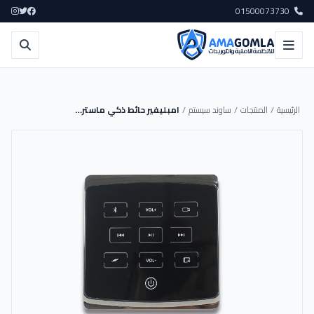
01500073730
الرئيسية
/
المنتجات
/
ساوند سيستم
/
امبليفير حائط ذكي ماستر 100W [أسود] - MT-BA-425D - MASTER