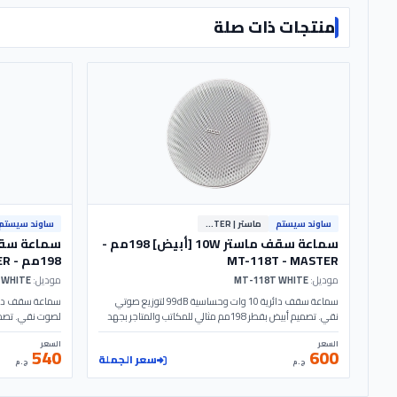
منتجات ذات صلة
ساوند سيستم
ماستر | MASTER
ساوند سيستم
سماعة سقف ماستر 10W [أبيض] 198مم -
MT-118T - MASTER
198مم - MT-118 - MASTER
موديل:
MT-118T WHITE
موديل:
MT-118 WHITE
سماعة سقف دائرية 10 وات وحساسية 99dB لتوزيع صوتي
نقي. تصميم أبيض بقطر 198مم مثالي للمكاتب والمتاجر بجهد
110V. الموديل: MT-118T | MASTER
الساوند سيستم والمتاجر.
السعر
السعر
540
600
سعر الجملة
ج.م
ج.م