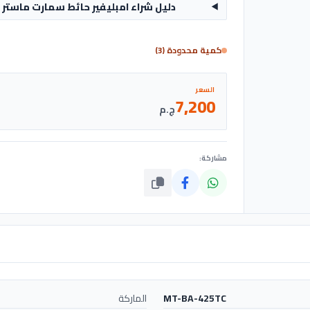
دليل شراء امبليفير حائط سمارت ماستر 100W [أسود] - MT-BA-425TC - MASTER
كمية محدودة (3)
السعر
7,200
ج.م
مشاركة:
MT-BA-425TC
الماركة