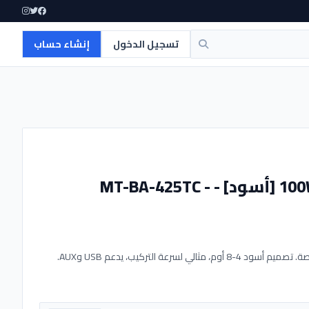
تسجيل الدخول
إنشاء حساب
امبليفير حائط سمارت ماستر 100W [أسود] - MT-BA-425TC -
امبليفير حائط سمارت 100W للمشاريع بشاشة LCD 1.7 بوصة. تصميم أسود 4-8 أوم، مثالي لسرعة التركيب، يدعم USB وAUX.