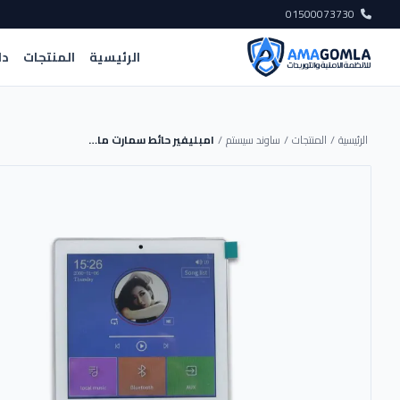
01500073730
الرئيسية
المنتجات
دل
الرئيسية
/
المنتجات
/
ساوند سيستم
/
امبليفير حائط سمارت ماستر 100W [أسود] - MT-BA-425TC - MASTER