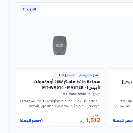
المزيد
ساوند سيستم
ماستر | MASTER
10/5 وات [أبيض]
سماعة حائط ماستر 20W أوم/فولت
[أبيض] - MT-WA614 - MASTER
موديل:
MT-WA614 WHITE
سماعة سقف دائرية 10/5W بجهد 110V وحساسية 98dB
سماعة حائط 20 وات بمفتاح تحكم (أوم/110V) وحساسية 88dB
. تصميم أبيض بقطر 230مم للساوند سيستم
لصوت نقي. تصميم أبيض مع مكبر 4 بوصة وتويتر لأنظمة
الساوند سيستم. الموديل: MT-WA614 | MASTER
السعر
1,512
سعر الجملة
سعر الجملة
ج.م