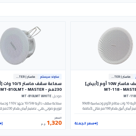
ماستر | MASTER
ساوند سيستم
ماستر | MASTER
سماعة سقف ماستر 10W أوم [أبيض]
سماعة سقف ماستر 
230مم - MT-810LMT - MASTER
موديل:
MT-810LMT WHITE
سماعة سقف دائرية 10 وات بنظام الأوم وحساسية 99dB
لصوت نقي. تصميم أبيض أنيق بقطر 198مم مثالي لأنظمة
لتوزيع صوتي نقي
 الموديل: MT-118 | MASTER
في المشروعات والمتاجر. الموديل: MT-810LMT | MASTER
السعر
1,320
سعر الجملة
ج.م