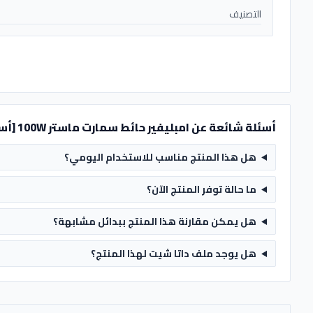
التصنيف
أسئلة شائعة عن امبليفير حائط سمارت ماستر 100W [أسود] - MT-BA-425TC - MASTER
هل هذا المنتج مناسب للاستخدام اليومي؟
ما حالة توفر المنتج الآن؟
هل يمكن مقارنة هذا المنتج ببدائل مشابهة؟
هل يوجد ملف داتا شيت لهذا المنتج؟