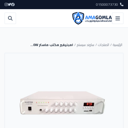
01500073730
الرئيسية
/
المنتجات
/
ساوند سيستم
/
امبليفير مكتب ماستر 40W زون 2 فولت/أوم - MT-SA-40W2 - MASTER