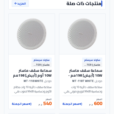
منتجات ذات صلة
المزيد
ساوند سيستم
ساوند سيستم
ماستر | MASTER
ماستر | MASTER
سماعة سقف ماستر
سماعة سقف ماستر
10W [أبيض] 198مم -
10W أوم [أبيض] 198مم
- MT-118 - MASTER
MT-118T - MASTER
موديل:
MT-118T WHITE
موديل:
MT-118 WHITE
سماعة سقف دائرية 10 وات
سماعة سقف دائرية 10 وات بنظام
وحساسية 99dB لتوزيع صوتي نقي.
الأوم وحساسية 99dB لصوت نقي.
تصميم أبيض بقطر 198مم مثالي
تصميم أبيض أنيق بقطر 198مم مثالي
السعر
السعر
للمكاتب والمتاجر بجهد 110V.
لأنظمة الساوند سيستم والمتاجر.
540
600
سعر الجملة
سعر الجملة
الموديل: MT-118T | MASTER
الموديل: MT-118 | MASTER
ج.م
ج.م