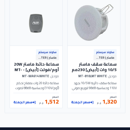
ساوند سيستم
ساوند سيستم
ماستر | MASTER
ماستر | MASTER
سماعة سقف ماستر
سماعة حائط ماستر 20W
10/5 وات [أبيض] 230مم
أوم/فولت [أبيض] - MT-
WA614 - MASTER
- MT-810LMT - MASTER
موديل:
MT-810LMT WHITE
موديل:
MT-WA614 WHITE
سماعة سقف دائرية 10/5W بجهد
سماعة حائط 20 وات بمفتاح تحكم
110V وحساسية 98dB لتوزيع صوتي
(أوم/110V) وحساسية 88dB لصوت
نقي. تصميم أبيض بقطر 230مم
نقي. تصميم أبيض مع مكبر 4 بوصة
السعر
السعر
للساوند سيستم في المشروعات
وتويتر لأنظمة الساوند سيستم.
1,512
1,320
سعر الجملة
سعر الجملة
والمتاجر. الموديل: MT-810LMT |
الموديل: MT-WA614 | MASTER
ج.م
ج.م
MASTER