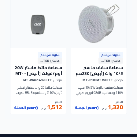
ساوند سيستم
ساوند سيستم
ماستر | MASTER
ماستر | MASTER
سماعة سقف ماستر
سماعة حائط ماستر 20W
10/5 وات [أبيض] 230مم
أوم/فولت [أبيض] - MT-
WA614 - MASTER
- MT-810LMT - MASTER
موديل:
MT-810LMT WHITE
موديل:
MT-WA614 WHITE
سماعة سقف دائرية 10/5W بجهد
سماعة حائط 20 وات بمفتاح تحكم
110V وحساسية 98dB لتوزيع صوتي
(أوم/110V) وحساسية 88dB لصوت
نقي. تصميم أبيض بقطر 230مم
نقي. تصميم أبيض مع مكبر 4 بوصة
السعر
السعر
للساوند سيستم في المشروعات
وتويتر لأنظمة الساوند سيستم.
1,512
1,320
سعر الجملة
سعر الجملة
والمتاجر. الموديل: MT-810LMT |
الموديل: MT-WA614 | MASTER
ج.م
ج.م
MASTER