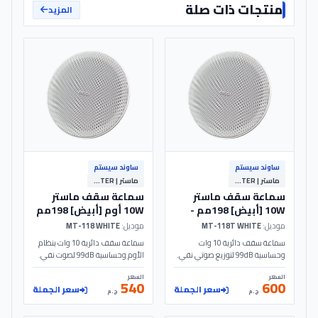
منتجات ذات صلة
المزيد
ساوند سيستم
ساوند سيستم
ماستر | MASTER
ماستر | MASTER
سماعة سقف ماستر
سماعة سقف ماستر
10W [أبيض] 198مم -
10W أوم [أبيض] 198مم
- MT-118 - MASTER
MT-118T - MASTER
موديل:
MT-118T WHITE
موديل:
MT-118 WHITE
سماعة سقف دائرية 10 وات
سماعة سقف دائرية 10 وات بنظام
وحساسية 99dB لتوزيع صوتي نقي.
الأوم وحساسية 99dB لصوت نقي.
تصميم أبيض بقطر 198مم مثالي
تصميم أبيض أنيق بقطر 198مم مثالي
السعر
السعر
للمكاتب والمتاجر بجهد 110V.
لأنظمة الساوند سيستم والمتاجر.
540
600
سعر الجملة
سعر الجملة
الموديل: MT-118T | MASTER
الموديل: MT-118 | MASTER
ج.م
ج.م