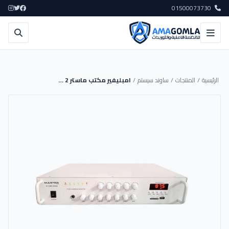
01500073730
الرئيسية
/
المنتجات
/
ساوند سيستم
/
امبليفير مكتب ماستر 60W 2 زون - MT-SA-60W2 - MASTER