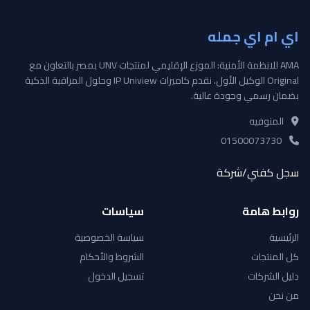
اي ام اي جمله
AMA للانظمة الأمنية: الموزع الإقليمي لمنتجات UNV بمصر بالتعاون مع
Original الوكيل الأول. نقدم كاميرات IP Uniview وحلول المراقبة الذكية
بضمان رسمي وجودة عالية.
المنوفيه
01500073730
سجل كفني/شركة
روابط هامة
سياسات
الرئيسية
سياسة الخصوصية
كل المنتجات
الشروط والأحكام
دليل الشركات
تسجيل الدخول
من نحن