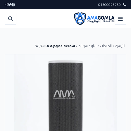
01500073730
الرئيسية
/
المنتجات
/
ساوند سيستم
/
سماعة عمودية ماستر 30W فولت 415مم - MT-UK30 - MASTER