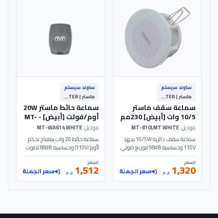
ساوند سيستم
ساوند سيستم
ماستر | MASTER
ماستر | MASTER
سماعة سقف ماستر
سماعة حائط ماستر 20W
10/5 وات [أبيض] 230مم
أوم/فولت [أبيض] - MT-
WA614 - MASTER
- MT-810LMT - MASTER
موديل:
MT-810LMT WHITE
موديل:
MT-WA614 WHITE
سماعة سقف دائرية 10/5W بجهد
سماعة حائط 20 وات بمفتاح تحكم
110V وحساسية 98dB لتوزيع صوتي
(أوم/110V) وحساسية 88dB لصوت
نقي. تصميم أبيض بقطر 230مم
نقي. تصميم أبيض مع مكبر 4 بوصة
السعر
السعر
للساوند سيستم في المشروعات
وتويتر لأنظمة الساوند سيستم.
1,512
1,320
سعر الجملة
سعر الجملة
والمتاجر. الموديل: MT-810LMT |
الموديل: MT-WA614 | MASTER
ج.م
ج.م
MASTER