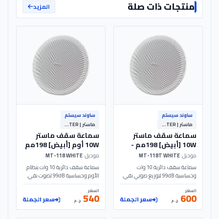
منتجات ذات صلة
المزيد
ساوند سيستم
ساوند سيستم
ماستر | MASTER
ماستر | MASTER
سماعة سقف ماستر
سماعة سقف ماستر
10W [أبيض] 198مم -
10W أوم [أبيض] 198مم
- MT-118 - MASTER
MT-118T - MASTER
موديل:
MT-118T WHITE
موديل:
MT-118 WHITE
سماعة سقف دائرية 10 وات
سماعة سقف دائرية 10 وات بنظام
وحساسية 99dB لتوزيع صوتي نقي.
الأوم وحساسية 99dB لصوت نقي.
تصميم أبيض بقطر 198مم مثالي
تصميم أبيض أنيق بقطر 198مم مثالي
السعر
السعر
للمكاتب والمتاجر بجهد 110V.
لأنظمة الساوند سيستم والمتاجر.
540
600
سعر الجملة
سعر الجملة
الموديل: MT-118T | MASTER
الموديل: MT-118 | MASTER
ج.م
ج.م