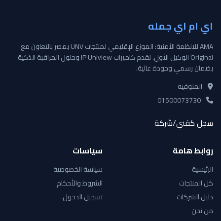
اي ام اي جمله
AMA للانظمة الأمنية: الموزع الإقليمي لمنتجات UNV بمصر بالتعاون مع
Original الوكيل الأول. نقدم كاميرات IP Uniview وحلول المراقبة الذكية
بضمان رسمي وجودة عالية.
المنوفيه
01500073730
سجل كفني/شركة
روابط هامة
سياسات
الرئيسية
سياسة الخصوصية
كل المنتجات
الشروط والأحكام
دليل الشركات
تسجيل الدخول
من نحن