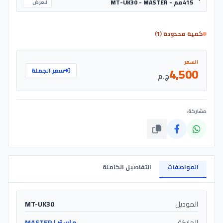
415مم - MT-UK30 - MASTER
للعرض
كمية محدودة (1)
السعر
4,500
سعر الجملة
ج.م
مشاركة:
المواصفات
التفاصيل الكاملة
الموديل
MT-UK30
الماركة
ماستر | MASTER