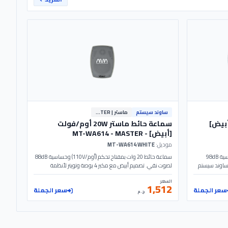
ساوند سيستم
ماستر | MASTER
10/5 وات [أبيض]
سماعة حائط ماستر 20W أوم/فولت
[أبيض] - MT-WA614 - MASTER
موديل:
MT-WA614 WHITE
سماعة سقف دائرية 10/5W بجهد 110V وحساسية 98dB
سماعة حائط 20 وات بمفتاح تحكم (أوم/110V) وحساسية 88dB
. تصميم أبيض بقطر 230مم للساوند سيستم
لصوت نقي. تصميم أبيض مع مكبر 4 بوصة وتويتر لأنظمة
الساوند سيستم. الموديل: MT-WA614 | MASTER
السعر
1,512
سعر الجملة
سعر الجملة
ج.م