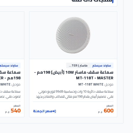
ساوند سيستم
ماستر | MASTER
ساوند سيستم
سماعة سقف ماستر 10W [أبيض] 198مم -
MT-118T - MASTER
198مم - MT-118 - MASTER
موديل:
MT-118T WHITE
موديل:
MT-118 WHITE
سماعة سقف دائرية 10 وات وحساسية 99dB لتوزيع صوتي
نقي. تصميم أبيض بقطر 198مم مثالي للمكاتب والمتاجر بجهد
110V. الموديل: MT-118T | MASTER
الساوند سيستم والمتاجر.
السعر
السعر
540
600
سعر الجملة
ج.م
ج.م