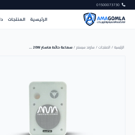
01500073730
الرئيسية
المنتجات
دل
الرئيسية
/
المنتجات
/
ساوند سيستم
/
سماعة حائط ماستر 20W فولت [أبيض] - MT-WA214T - MASTER