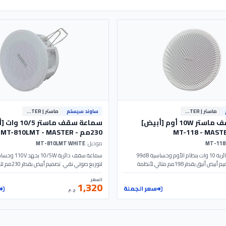
ماستر | MASTER
ساوند سيستم
ماستر | MASTER
سماعة سقف ماستر 10W أوم [أبيض]
سماعة سقف ماستر 
230مم - MT-810LMT - MASTER
موديل:
MT-810LMT WHITE
سماعة سقف دائرية 10 وات بنظام الأوم وحساسية 99dB
لصوت نقي. تصميم أبيض أنيق بقطر 198مم مثالي لأنظمة
لتوزيع صوتي نقي
 الموديل: MT-118 | MASTER
في المشروعات والمتاجر. الموديل: MT-810LMT | MASTER
السعر
1,320
سعر الجملة
ج.م