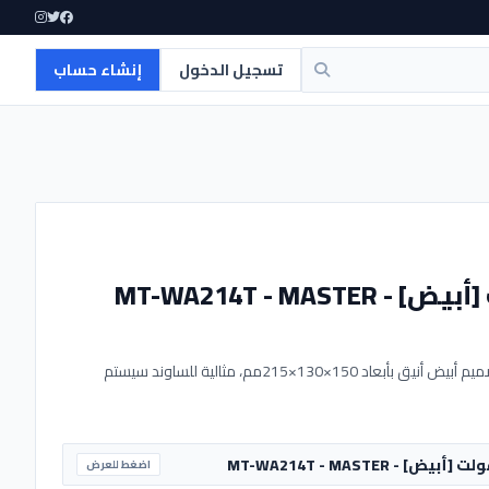
تسجيل الدخول
إنشاء حساب
سماعة حائط 20 وات بنظام الفولت لتوزيع صوتي نقي. تصميم أبيض أنيق بأبعاد 150×130×215مم، مثالية للساوند سيستم
اضغط للعرض