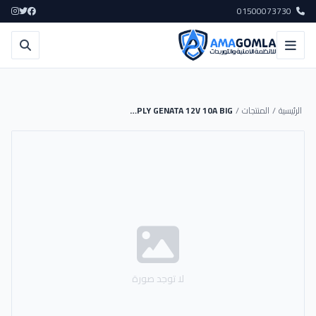
01500073730
الرئيسية
/
المنتجات
/
POWER SUPPLY GENATA 12V 10A BIG
لا توجد صورة