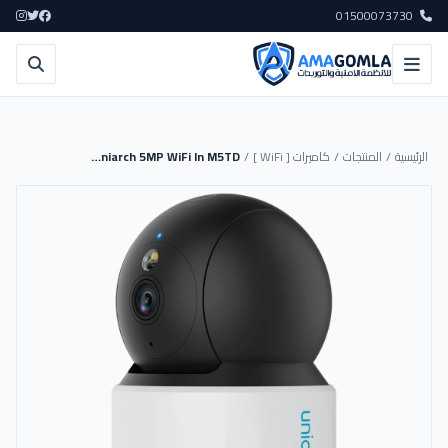
01500073730
الرئيسية
/
المنتجات
/
كاميرات [ WiFi ]
/
Cam Uniarch 5MP WiFi In M5TD