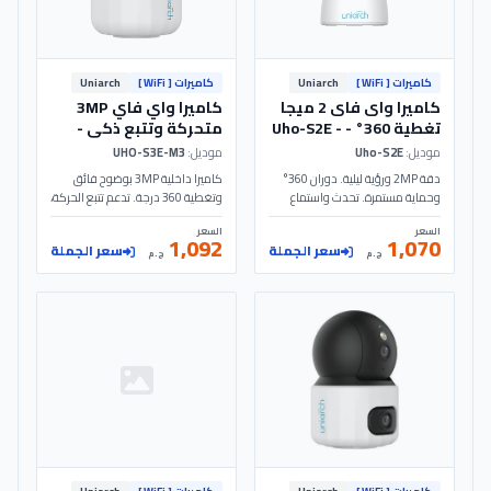
كاميرات [ WiFi ]
Uniarch
كاميرات [ WiFi ]
Uniarch
كاميرا واى فاى 2 ميجا
كاميرا واي فاي 3MP
تغطية 360° - Uho-S2E -
متحركة وتتبع ذكي -
Uho-S3E-M3 - Uniarch
Uniarch
موديل:
Uho-S2E
موديل:
UHO-S3E-M3
دقة 2MP ورؤية ليلية. دوران 360°
كاميرا داخلية 3MP بوضوح فائق
وحماية مستمرة. تحدث واستماع
وتغطية 360 درجة. تدعم تتبع الحركة،
مباشر. أنظمة استشعار متعددة.
الصوت ثنائي الاتجاه، والربط السهل
السعر
السعر
سهولة تامة بالاستخدام.
عبر الواي فاي - Uho-S3E-M3 -
1,092
1,070
سعر الجملة
سعر الجملة
Uniarch
ج.م
ج.م