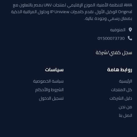
AMA للانظمة الأمنية: الموزع الإقليمي لمنتجات UNV بمصر بالتعاون مع
Original الوكيل الأول. نقدم كاميرات IP Uniview وحلول المراقبة الذكية
بضمان رسمي وجودة عالية.
المنوفيه
01500073730
سجل كفني/شركة
روابط هامة
سياسات
الرئيسية
سياسة الخصوصية
كل المنتجات
الشروط والأحكام
دليل الشركات
تسجيل الدخول
من نحن
اتصل بنا