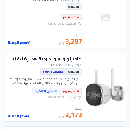
Uniarch
غير متوفر
آخر تحديث: 08/08/2026
السعر
3,297
سعر الجملة
ج.م
كاميرا واي فاي خارجية 3MP إضاءة ليليه- Uho-B2D-M3F3D - Uniarch
موديل:
B2D-M3F3D
Uniarch
كاميرات [ WiFi ]
كاميرا خارجية 3MP مقاومة للماء IP67. تتميز بنظام إضاءة
مزدوجة (ليلي ملون)، صوت ثنائي الاتجاه، وتنبيهات ذكية -
Uho-B2D-M3F3(4)D - يونيرتش - Uniarch.
غير متوفر
تخطى الـ 50 زائر
آخر تحديث: 08/08/2026
السعر
2,172
سعر الجملة
ج.م