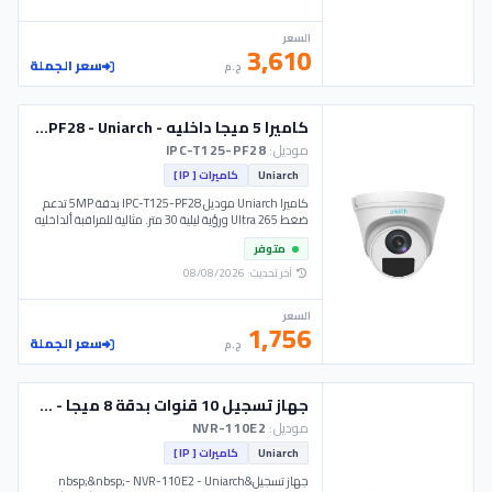
السعر
3,610
سعر الجملة
ج.م
كاميرا 5 ميجا داخليه - IPC-T125-PF28 - Uniarch
موديل:
IPC-T125-PF28
Uniarch
كاميرات [ IP ]
كاميرا Uniarch موديل IPC-T125-PF28 بدقة 5MP تدعم
ضغط Ultra 265 ورؤية ليلية 30 متر. مثالية للمراقبة ألداخليه
والخارجية بمعيار IP67 وتعمل في درجات حرارة واسعة
متوفر
لأمان ذكي رائع جدا..
آخر تحديث: 08/08/2026
السعر
1,756
سعر الجملة
ج.م
جهاز تسجيل 10 قنوات بدقة 8 ميجا - NVR-110E2 - Uniarch
موديل:
NVR-110E2
Uniarch
كاميرات [ IP ]
جهاز تسجيل&nbsp;&nbsp;- NVR-110E2 - Uniarch