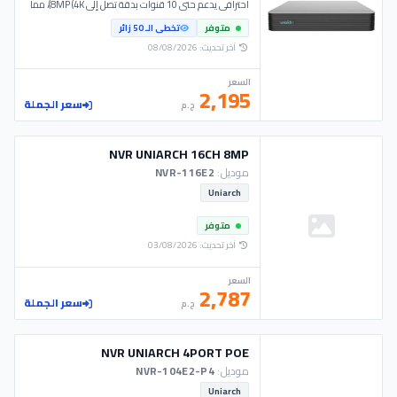
احترافي يدعم حتى 10 قنوات بدقة تصل إلى 8MP (4K)، مما
يجعله الخيار المثالي للشركات والفنيين لتغطية المشاريع
متوفر
تخطى الـ 50 زائر
المتوسطة. يتميز النظام بدعمه لتقنيات الضغط المتطورة
Ultra 265 لتوفير مساحة التخزين، مع إمكانية إضافة
آخر تحديث: 08/08/2026
هاردسك بسعة 6TB لضمان أداء مستقر وموثوق.
السعر
2,195
سعر الجملة
ج.م
NVR UNIARCH 16CH 8MP
موديل:
NVR-116E2
Uniarch
متوفر
آخر تحديث: 03/08/2026
السعر
2,787
سعر الجملة
ج.م
NVR UNIARCH 4PORT POE
موديل:
NVR-104E2-P4
Uniarch