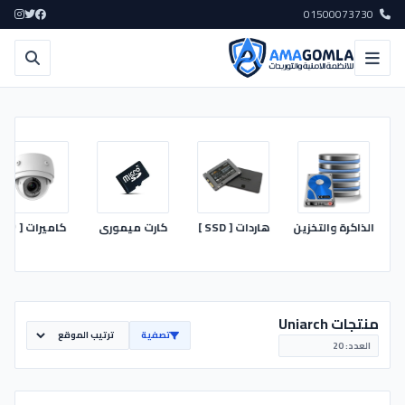
01500073730
الذاكرة والتخزين
هاردات [ SSD ]
كارت ميمورى
كاميرات [ IP ]
منتجات Uniarch
تصفية
العدد:
20