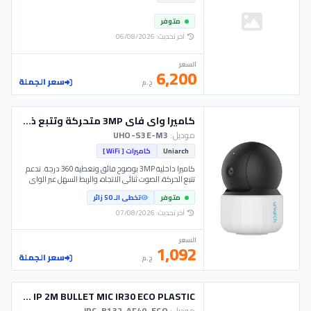
متوفر
آخر تحديث: 06/08/2026
السعر
6,200
سعر الجملة
ج.م
كاميرا واي فاي 3MP متحركة وتتبع ذكي - Uho-S3E-M3 - Uniarch
موديل:
UHO-S3E-M3
Uniarch
كاميرات [ WiFi ]
كاميرا داخلية 3MP بوضوح فائق وتغطية 360 درجة. تدعم
تتبع الحركة، الصوت ثنائي الاتجاه، والربط السهل عبر الواي
فاي - Uho-S3E-M3 - Uniarch
متوفر
تخطى الـ 50 زائر
آخر تحديث: 07/08/2026
السعر
1,092
سعر الجملة
ج.م
CAM UNIARCH IP 2M BULLET MIC IR30 ECO PLASTIC
موديل:
IPC-B132-AF40-ECO