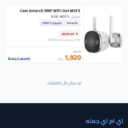
Cam Uniarch 3MP WiFi Out M2F3
موديل:
B2R-M2F3
Uniarch
كاميرات [ WiFi ]
غير متوفر
آخر تحديث: 06/08/2026
السعر
1,920
سعر الجملة
ج.م
تم عرض كل المنتجات.
اي ام اي جمله