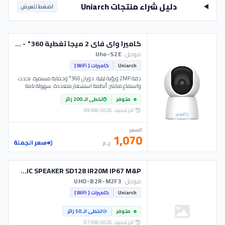
دليل شراء منتجات Uniarch
اضغط للعرض
كاميرا واى فاى 2 ميجا تغطية 360° - Uho-S2E - Uniarch
موديل:
Uho-S2E
Uniarch
كاميرات [ WiFi ]
دقة 2MP ورؤية ليلية. دوران 360° وحماية مستمرة. تحدث
واستماع مباشر. أنظمة استشعار متعددة. سهولة تامة
بالاستخدام.
متوفر
تخطى الـ 200 زائر
آخر تحديث: 09/08/2026
السعر
1,070
سعر الجملة
ج.م
CAM UNIARCH WIFI 2MP BULLET MIC SPEAKER SD128 IR20M IP67 M&P
موديل:
UHO-B2R-M2F3
Uniarch
كاميرات [ WiFi ]
متوفر
تخطى الـ 50 زائر
آخر تحديث: 07/08/2026