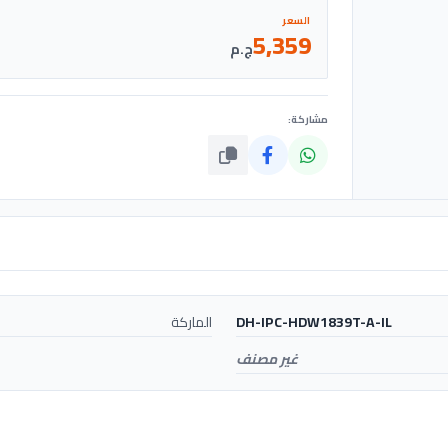
السعر
5,359
ج.م
مشاركة:
DH-IPC-HDW1839T-A-IL
الماركة
غير مصنف