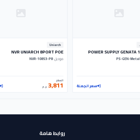
GENAT
Uniarch
NVR UNIARCH 8PORT POE
POWER SUPPLY GENATA 1
موديل:
NVR-108S3-P8
السعر
3,811
سعر الجملة
ج.م
روابط هامة