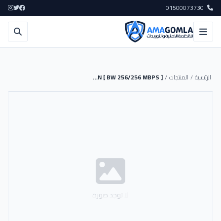
01500073730
الرئيسية
/
المنتجات
/
NVR DAH 32CH 16MP 2HDD 20TB ANPR AI FACE DETECTION [ BW 256/256 MBPS ]
لا توجد صورة