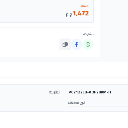
السعر
1,472
ج.م
مشاركة:
IPC2122LB-ADF28KM-H
الماركة
غير مصنف