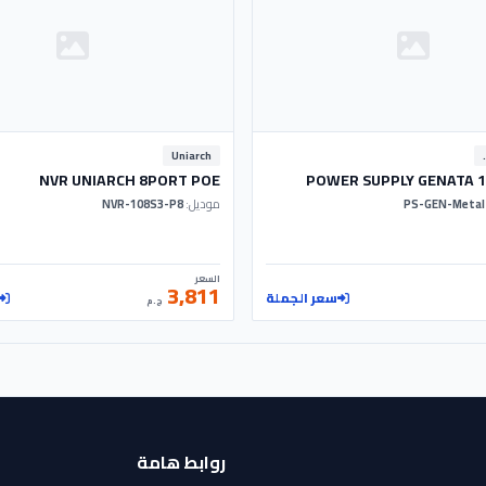
GENAT
Uniarch
NVR UNIARCH 8PORT POE
POWER SUPPLY GENATA 1
موديل:
NVR-108S3-P8
السعر
3,811
سعر الجملة
ج.م
روابط هامة