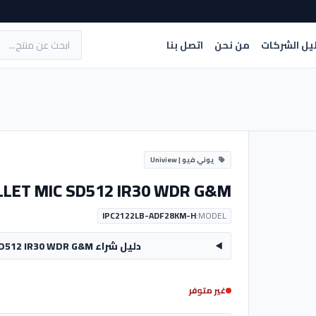
يل الشركات
من نحن
اتصل بنا
يوني فيو | Uniview
LLET MIC SD512 IR30 WDR G&M
IPC2122LB-ADF28KM-H
MODEL:
دليل شراء CAM UNV IP 2MP BULLET MIC SD512 IR30 WDR G&M
غير متوفر