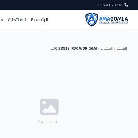
01500073730
الرئيسية
المنتجات
دل
الرئيسية
/
المنتجات
/
CAM UNV IP 2MP BULLET MIC SD512 IR30 WDR G&M
لا توجد صورة