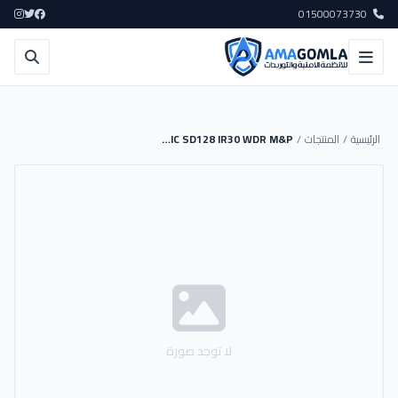
01500073730
الرئيسية
/
المنتجات
/
CAM UNV IP 5MP TURRET COLORHUNTER MIC SD128 IR30 WDR M&P
لا توجد صورة