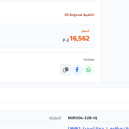
كمية محدودة (2)
السعر
16,562
ج.م
مشاركة:
NVR304-32B-IQ
الماركة
ات مراقبه
/
جهاز تسجيل [ NVR ]