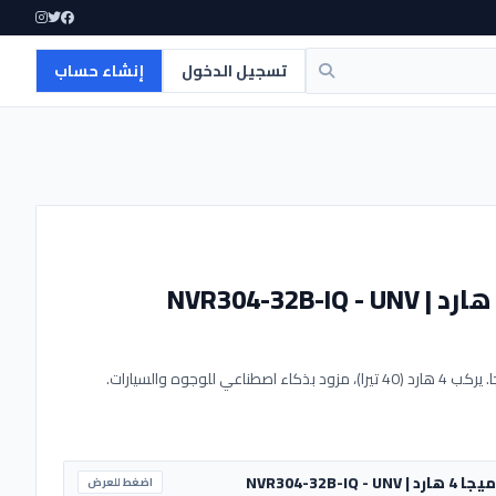
تسجيل الدخول
إنشاء حساب
جهاز NVR شبكي 32 قناة UNV يدعم كاميرات حتى 12 ميجا. يركب 4 هارد (40 تيرا)، مزود بذكاء اصطناعي للوجوه والسيارات.
اضغط للعرض