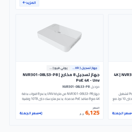
المزيد
جهاز تسجيل [ NVR ]
يوني فيو | Uniview
جهاز تسجيل 4 قناة PoE دقة 4K | NVR301-
جهاز تسجيل 8 مخارج | NVR301-08LS3-P8
PoE 4K - Unv
موديل:
NVR301-08LS3-P8
جهاز NVR شبكي 4 قناة UNV مزود بـ 4 مخارج PoE لتشغيل
جهاز NVR301-08LS3-P8 من ماركة UNV يدعم 8 قنوات بدقة
الكاميرات مباشرة. يدعم تسجيل بدقة 4K، وهارد حتى 10 تيرا، مع
4K مع 8 منافذ PoE مدمجة. يدعم هاردسك حتى 10TB وتقنية
Ultra 265 لتوفير التخزين وأداء شبكة مستقر واحترافي جدا.
السعر
6,125
سعر الجملة
سعر الجملة
ج.م