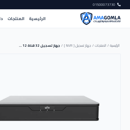
01500073730
الرئيسية
المنتجات
دل
الرئيسية
/
المنتجات
/
جهاز تسجيل [ NVR ]
/
جهاز تسجيل 32 قناة 12 ميجا 4 هارد | NVR304-32B-IQ - UNV