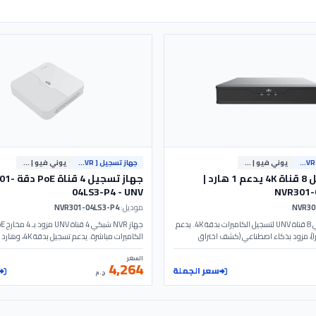
جهاز تسجيل [ NVR ]
يوني فيو | Uniview
جهاز تسجيل [ NVR ]
يوني فيو | Uniview
جهاز تسجيل 8 قناة 4K يدعم 1 هارد |
04LS3-P4 - UNV
NVR301-
موديل:
NVR301-04LS3-P4
جهاز NVR شبكي 8 قناة UNV لتسجيل الكاميرات بدقة 4K. يدعم
ارد (حتى 8 تيرا)، مزود بذكاء اصطناعي (كشف اختراق
ذكاء اصطناعي. موديل NVR301-04LS3-P4.
السعر
4,264
سعر الجملة
ج.م