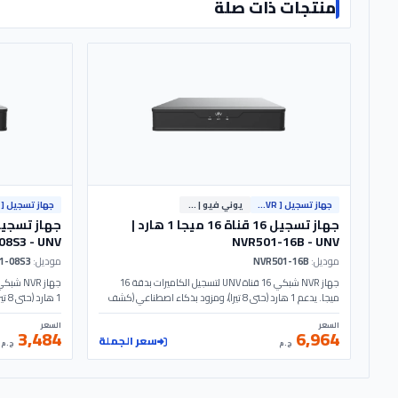
منتجات ذات صلة
جهاز تسجيل [ NVR ]
يوني فيو | Uniview
جهاز تسجيل 16 قناة 16 ميجا 1 هارد |
08S3 - UNV
NVR501-16B - UNV
موديل:
NVR501-16B
موديل:
NVR301-08S3
جهاز NVR شبكي 16 قناة UNV لتسجيل الكاميرات بدقة 16
ميجا. يدعم 1 هارد (حتى 8 تيرا)، ومزود بذكاء اصطناعي (كشف
1 ه
اختراق وحركة). موديل NVR501-16B - UNV.
وحركة). موديل NVR301-08S3 - UNV.
السعر
السعر
3,484
6,964
سعر الجملة
ج.م
ج.م