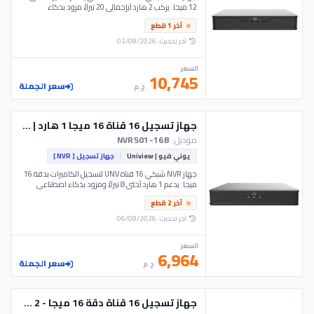
12 ميجا. يركب 2 هارد (بإجمالي 20 تيرا)، مزود بذكاء
اصطناعي للوجوه والسيارات. موديل NVR302-16B-IQ -
آخر 1 قطع
UNV.
آخر تحديث: 02/08/2026
السعر
10,745
سعر الجملة
ج.م
جهاز تسجيل 16 قناة 16 ميجا 1 هارد | NVR501-16B - UNV
موديل:
NVR501-16B
يوني فيو | Uniview
جهاز تسجيل [ NVR ]
جهاز NVR شبكي 16 قناة UNV لتسجيل الكاميرات بدقة 16
ميجا. يدعم 1 هارد (حتى 8 تيرا)، ومزود بذكاء اصطناعي
(كشف اختراق وحركة). موديل NVR501-16B - UNV.
آخر 2 قطع
آخر تحديث: 06/08/2026
السعر
6,964
سعر الجملة
ج.م
جهاز تسجيل 16 قناة دقة 16 ميجا - 2 هارد ديسك - Unv