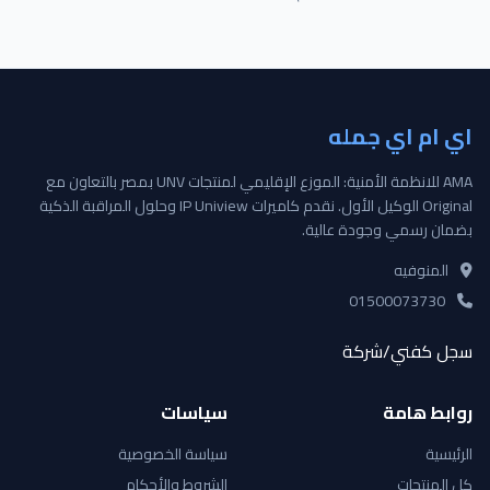
اي ام اي جمله
AMA للانظمة الأمنية: الموزع الإقليمي لمنتجات UNV بمصر بالتعاون مع
Original الوكيل الأول. نقدم كاميرات IP Uniview وحلول المراقبة الذكية
بضمان رسمي وجودة عالية.
المنوفيه
01500073730
سجل كفني/شركة
روابط هامة
سياسات
الرئيسية
سياسة الخصوصية
كل المنتجات
الشروط والأحكام