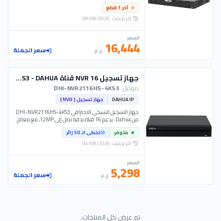
وذكاء اصطناعي شامل. موديل NVR504-32B - UNV.
آخر 1 قطع
آخر تحديث: 08/08/2026
السعر
16,444
سعر الجملة
ج.م
جهاز تسجيل NVR 16 قناة 4K - DHI-NVR2116HS-4KS3 - DAHUA
موديل:
DHI-NVR2116HS-4KS3
DAHUA IP
جهاز تسجيل [ NVR ]
جهاز التسجيل الشبكي الاحترافي DHI-NVR2116HS-4KS3
من Dahua. يدعم 16 قناة بدقة تصل إلى 12MP، مع معالج
صناعي يدعم تقنيات SMD Plus لتقليل التنبيهات الكاذبة.
متوفر
تخطى الـ 50 زائر
يتميز بباندويث يصل إلى 144Mbps، ودعم هارد ديسك حتى
20TB، مع مخرجات HDMI 4K لتجربة عرض فائقة الوضوح.
آخر تحديث: 04/08/2026
السعر
5,298
سعر الجملة
ج.م
تم عرض كل المنتجات.