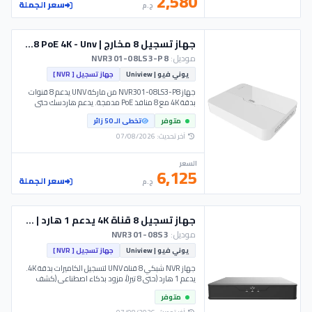
2,580
سعر الجملة
ج.م
جهاز تسجيل 8 مخارج | NVR301-08LS3-P8 PoE 4K - Unv
موديل:
NVR301-08LS3-P8
يوني فيو | Uniview
جهاز تسجيل [ NVR ]
جهاز NVR301-08LS3-P8 من ماركة UNV يدعم 8 قنوات
بدقة 4K مع 8 منافذ PoE مدمجة. يدعم هاردسك حتى
10TB وتقنية Ultra 265 لتوفير التخزين وأداء شبكة مستقر
متوفر
تخطى الـ 50 زائر
واحترافي جدا.
آخر تحديث: 07/08/2026
السعر
6,125
سعر الجملة
ج.م
جهاز تسجيل 8 قناة 4K يدعم 1 هارد | NVR301-08S3 - UNV
موديل:
NVR301-08S3
يوني فيو | Uniview
جهاز تسجيل [ NVR ]
جهاز NVR شبكي 8 قناة UNV لتسجيل الكاميرات بدقة 4K.
يدعم 1 هارد (حتى 8 تيرا)، مزود بذكاء اصطناعي (كشف
اختراق وحركة). موديل NVR301-08S3 - UNV.
متوفر