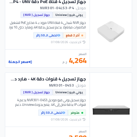
جهاز تسجيل 4 قناة PoE دقة 4K | NVR301-04LS3-P4 - UNV
موديل:
NVR301-04LS3-P4
يوني فيو | Uniview
جهاز تسجيل [ NVR ]
جهاز NVR شبكي 4 قناة UNV مزود بـ 4 مخارج PoE لتشغيل
الكاميرات مباشرة. يدعم تسجيل بدقة 4K، وهارد حتى 10 تيرا،
مع ذكاء اصطناعي. موديل NVR301-04LS3-P4.
آخر 2 قطع
تخطى الـ 50 زائر
آخر تحديث: 07/08/2026
السعر
4,264
سعر الجملة
ج.م
جهاز تسجيل 4 قنوات دقة 4K - هارد ديسك واحد - Unv
موديل:
NVR301-04S3
يوني فيو | Uniview
جهاز تسجيل [ NVR ]
جهاز تسجيل يوني فيو موديل NVR301-04S3 يدعم 4
قنوات IP بدقة تصل إلى 4K. يتميز بجودة Uniview، دعم
هارد ديسك حتى 10TB، وتقنية ضغط الفيديو Ultra 265.
متوفر
تخطى الـ 50 زائر
الخيار الأول لـ مهندسي التركيبات في نظام Unv الاقتصادي.
آخر تحديث: 07/08/2026
السعر