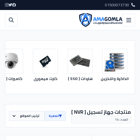
01500073730
الذاكرة والتخزين
هاردات [ SSD ]
كارت ميمورى
كاميرات [ IP ]
منتجات جهاز تسجيل [ NVR ]
تصفية
العدد:
14