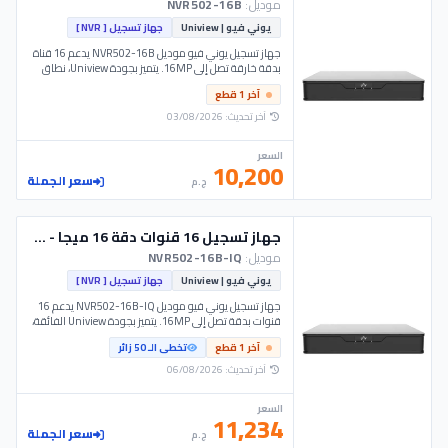
موديل:
NVR502-16B
يوني فيو | Uniview
جهاز تسجيل [ NVR ]
جهاز تسجيل يوني فيو موديل NVR502-16B يدعم 16 قناة
بدقة خارقة تصل إلى 16MP. يتميز بجودة Uniview، نطاق
ترددي 320Mbps، ودعم 2 هارد ديسك. الحل الاحترافي
آخر 1 قطع
المتاح لـ مهندسي التركيبات في نظام Unv للمشاريع
المتميزة.
آخر تحديث: 03/08/2026
السعر
10,200
سعر الجملة
ج.م
جهاز تسجيل 16 قنوات دقة 16 ميجا - 2 هارد ديسك - Unv
موديل:
NVR502-16B-IQ
يوني فيو | Uniview
جهاز تسجيل [ NVR ]
جهاز تسجيل يوني فيو موديل NVR502-16B-IQ يدعم 16
قنوات بدقة تصل إلى 16MP. يتميز بجودة Uniview الفائقة،
دعم 2 هارد ديسك بسعة 48TB، وتقنيات الذكاء
آخر 1 قطع
تخطى الـ 50 زائر
الاصطناعي المتقدمة من Unv
آخر تحديث: 06/08/2026
السعر
11,234
سعر الجملة
ج.م