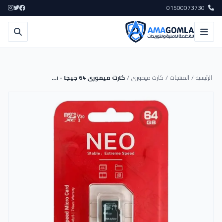
01500073730
الرئيسية
/
المنتجات
/
كارت ميمورى
/
كارت ميمورى 64 جيجا - Hiksemi