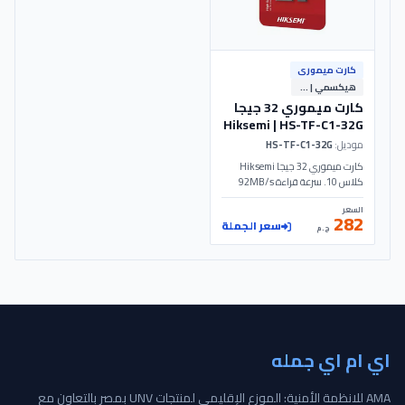
كارت ميمورى
هيكسمي | Hiksemi
كارت ميموري 32 جيجا
Hiksemi | HS-TF-C1-32G
موديل:
HS-TF-C1-32G
كارت ميموري 32 جيجا Hiksemi
كلاس 10. سرعة قراءة 92MB/s
وكتابة 15MB/s. مقاوم للماء
السعر
والصدمات بضمان 7 سنوات. موديل
282
سعر الجملة
HS-TF-C1-32G - Hiksemi
ج.م
(Hikvision).
اي ام اي جمله
AMA للانظمة الأمنية: الموزع الإقليمي لمنتجات UNV بمصر بالتعاون مع