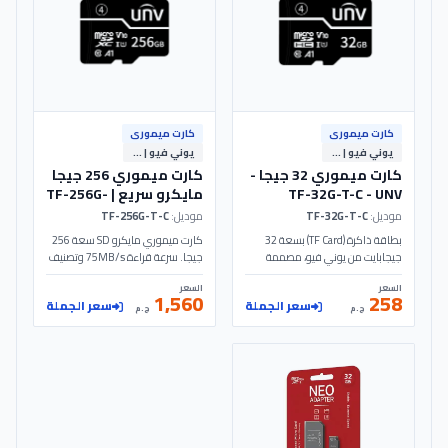
كارت ميمورى
كارت ميمورى
يوني فيو | Uniview
يوني فيو | Uniview
كارت ميموري 32 جيجا -
كارت ميموري 256 جيجا
TF-32G-T-C - UNV
مايكرو سريع | TF-256G-
T-C UNV
موديل:
TF-32G-T-C
موديل:
TF-256G-T-C
بطاقة ذاكرة (TF Card) بسعة 32
كارت ميموري مايكرو SD سعة 256
جيجابايت من يوني فيو، مصممة
جيجا. سرعة قراءة 75MB/s وتصنيف
لتقديم أداء مستقر واقتصادي. تتميز
A1 لأداء سريع ومستقر. شريحة TLC
السعر
السعر
بسرعة قراءة تصل إلى 70 ميجابايت/
لعمر افتراضي طويل. موديل TF-
1,560
258
سعر الجملة
سعر الجملة
ثانية وتصنيف أداء A1، مما يجعلها
256G-T-C UNV.
ج.م
ج.م
مثالية للاستخدامات اليومية العامة
وكاميرات المراقبة المنزلية التي
تتطلب موثوقية عالية وتكلفة
منخفضة.