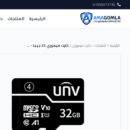
01500073730
الرئيسية
المنتجات
دل
الرئيسية
/
المنتجات
/
كارت ميمورى
/
كارت ميموري 32 جيجا - TF-32G-T-C - UNV