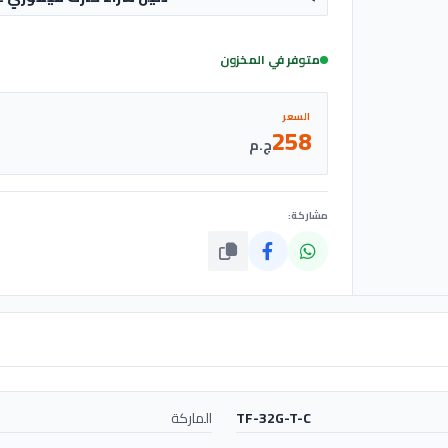
متوفر في المخزون
السعر
258
ج.م
مشاركة:
TF-32G-T-C
الماركة