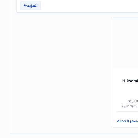
المزيد
 Hiksemi | HS-TF-
Hiksemi كلاس 10. سرعة قراءة
92MB/s وكتابة 15MB/s. مقاوم للماء والصدمات بضمان 7
سعر الجملة