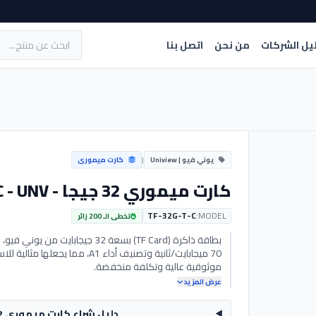
يل الشركات
من نحن
اتصل بنا
يوني فيو | Uniview
|
كارت ميمورى
كارت ميموري 32 جيجا - TF-32G-T-C - UNV
TF-32G-T-C
MODEL:
تخطى الـ 200 زائر
بطاقة ذاكرة (TF Card) بسعة 32 
70 ميجابايت/ثانية وتصنيف أداء A1
موثوقية عالية وتكلفة منخفضة.
عرض المزيد
دليل شراء كارت ميموري 32 جيجا - TF-32G-T-C - UNV