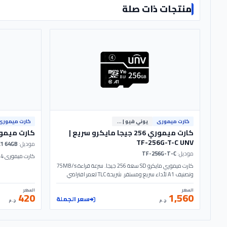
منتجات ذات صلة
كارت ميمورى
يوني فيو | Uniview
كارت ميمورى
كارت ميموري 256 جيجا مايكرو سريع |
كارت ميمورى 64 جيجا - 
TF-256G-T-C UNV
موديل:
SD 64GB-C1 64GB
موديل:
TF-256G-T-C
كارت ميمورى 64 جيجا - Hiksemi
كارت ميموري مايكرو SD سعة 256 جيجا. سرعة قراءة 75MB/s
وتصنيف A1 لأداء سريع ومستقر. شريحة TLC لعمر افتراضي
طويل. موديل TF-256G-T-C UNV.
السعر
السعر
420
1,560
سعر الجملة
ج.م
ج.م