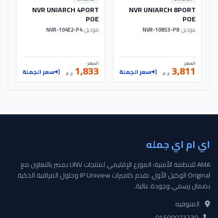
NVR UNIARCH 4PORT
NVR UNIARCH 8PORT
POE
POE
موديل:
NVR-108S3-P8
موديل:
NVR-104E2-P4
السعر
السعر
1,833
3,811
سعر الجملة
سعر الجملة
ج.م
ج.م
اي ام اي جمله
AMA للانظمة الأمنية: الموزع الإقليمي لمنتجات UNV بمصر بالتعاون مع
Original الوكيل الأول. نقدم كاميرات IP Uniview وحلول المراقبة الذكية
بضمان رسمي وجودة عالية.
المنوفيه
01500073730