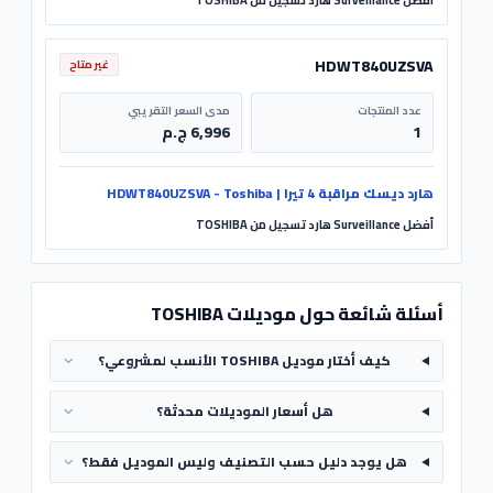
أفضل Surveillance هارد تسجيل من TOSHIBA
HDWT840UZSVA
غير متاح
عدد المنتجات
مدى السعر التقريبي
1
6,996 ج.م
هارد ديسك مراقبة 4 تيرا | HDWT840UZSVA - Toshiba
أفضل Surveillance هارد تسجيل من TOSHIBA
أسئلة شائعة حول موديلات TOSHIBA
كيف أختار موديل TOSHIBA الأنسب لمشروعي؟
هل أسعار الموديلات محدثة؟
هل يوجد دليل حسب التصنيف وليس الموديل فقط؟