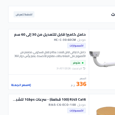
ت
اضغط للعرض
حامل كاميرا قابل للتعديل من 30 إلى 60 سم
موديل:
HC-C-30:60CM
اكسسوارات
حامل احترافي قابل للتمدد بنظام قفل تلسكوبي، مصمم من
الألمنيوم عالي المتانة بطلاء مقاوم للأكسدة. يتميز برأس دوار 360
درجة مع قاعدة تثبيت رباعية لضمان الاستقرار الهيكلي ومنع
متوفر
الاهتزازات. يوفر مساراً داخلياً محمياً لإدارة الكابلات، مما يجعله مثالياً
للتركيبات في الأماكن ذات الارتفاعات المتوسطة التي تتطلب دقة
آخر تحديث: 31/07/2026
في توجيه الزوايا ومظهراً احترافياً منظماً.
السعر
336
سعر الجملة
ج.م
RJ45 Cat6 (100 قطعة) - سرعات 1Gbps للشبكات والـ IP Cameras
موديل:
RJ45-C6-ECO-100
اكسسوارات