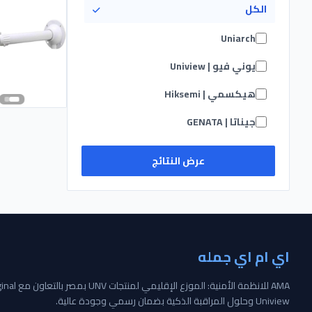
الكل
Uniarch
يوني فيو | Uniview
هيكسمي | Hiksemi
جيناتا | GENATA
MERCUSYS
عرض النتائج
TP-LINK
TOSHIBA
TENDA
اي ام اي جمله
DAHUA IP
ماستر | MASTER
Uniview وحلول المراقبة الذكية بضمان رسمي وجودة عالية.