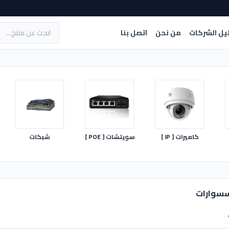
يل الشركات
من نحن
اتصل بنا
كاميرات [ IP ]
سويتشات [ POE ]
شبكات
جها
سسوارات