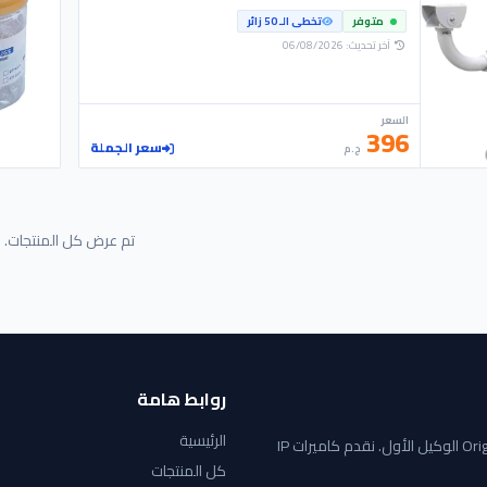
متوفر
تخطى الـ 50 زائر
آخر تحديث: 06/08/2026
السعر
396
سعر الجملة
ج.م
تم عرض كل المنتجات.
روابط هامة
الرئيسية
AMA للانظمة الأمنية: الموزع الإقليمي لمنتجات UNV بمصر بالتعاون مع Original الوكيل الأول. نقدم كاميرات IP
كل المنتجات