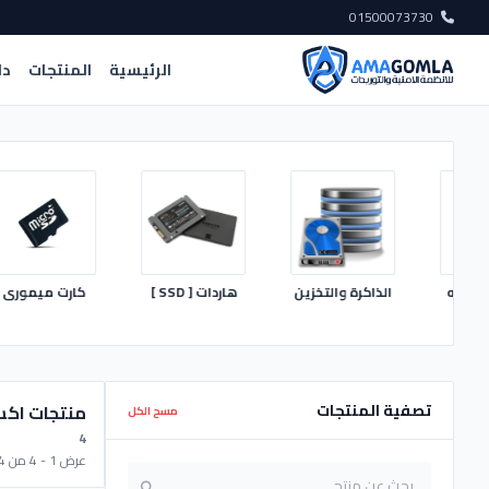
01500073730
الرئيسية
المنتجات
دل
قبه
الذاكرة والتخزين
هاردات [ SSD ]
كارت ميمورى
تصفية المنتجات
منتجات اك
مسح الكل
4
عرض 1 - 4 من 4