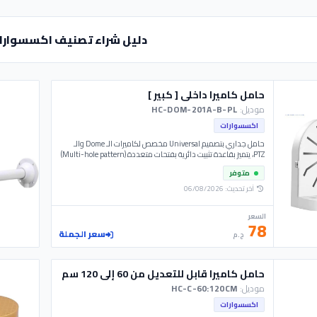
دليل شراء تصنيف اكسسوارا
حامل كاميرا داخلى [ كبير ]
موديل:
HC-DOM-201A-B-PL
اكسسوارات
حامل جداري بتصميم Universal مخصص لكاميرات الـ Dome والـ
PTZ، يتميز بقاعدة تثبيت دائرية بفتحات متعددة (Multi-hole pattern)
تضمن التوافق مع مختلف مقاسات الكاميرات والعلامات التجارية.
متوفر
مصنوع من مواد مقاومة للعوامل الجوية، مع تجويف خلفي واسع
لتنظيم الوصلات وإخفاء الكابلات بشكل آمن. يوفر ثباتاً هيكلياً عالياً
آخر تحديث: 06/08/2026
وتثبيتاً محكماً على الأسطح الخرسانية والمعدنية، مما يسهل عملية
التركيب والمعايرة في المواقع الاحترافية.
السعر
78
سعر الجملة
ج.م
حامل كاميرا قابل للتعديل من 60 إلى 120 سم
موديل:
HC-C-60:120CM
اكسسوارات