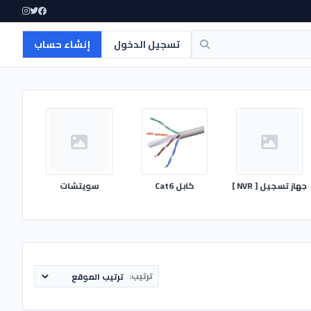
تسجيل الدخول
إنشاء حساب
ز تسجيل [ NVR ]
كابل Cat6
سويتشات
تس
ترتيب: